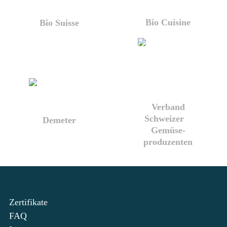
Bio Cuisine
Bio Suisse
Verband
Schweizer
Demeter
Gemüse­
produzenten
Zertifikate
FAQ