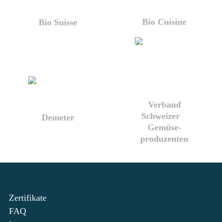
Bio Cuisine
Bio Suisse
Verband
Schweizer
Demeter
Gemüse­
produzenten
Zertifikate
FAQ