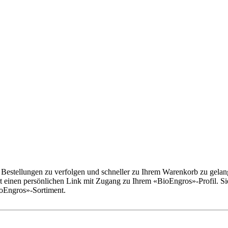
estellungen zu verfolgen und schneller zu Ihrem Warenkorb zu gelange
ort einen persönlichen Link mit Zugang zu Ihrem «BioEngros»-Profil. S
ioEngros»-Sortiment.