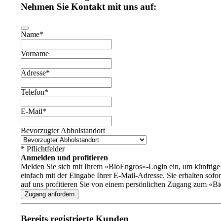
Nehmen Sie Kontakt mit uns auf:
Business
Name
*
Email
*
Vorname
Adresse
*
Telefon
*
E-Mail
*
Bevorzugter Abholstandort
* Pflichtfelder
Anmelden und profitieren
Melden Sie sich mit Ihrem «BioEngros»-Login ein, um künftige B
einfach mit der Eingabe Ihrer E-Mail-Adresse. Sie erhalten sof
auf uns profitieren Sie von einem persönlichen Zugang zum «B
Zugang anfordern
Bereits registrierte Kunden