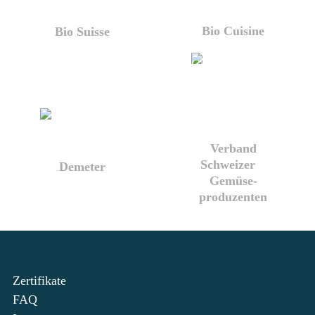
Bio Cuisine
Bio Suisse
Verband
Schweizer
Demeter
Gemüse­
produzenten
Zertifikate
FAQ