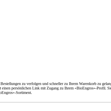
estellungen zu verfolgen und schneller zu Ihrem Warenkorb zu gelange
ort einen persönlichen Link mit Zugang zu Ihrem «BioEngros»-Profil. S
ioEngros»-Sortiment.