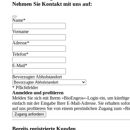
Nehmen Sie Kontakt mit uns auf:
Business
Name
*
Email
*
Vorname
Adresse
*
Telefon
*
E-Mail
*
Bevorzugter Abholstandort
* Pflichtfelder
Anmelden und profitieren
Melden Sie sich mit Ihrem «BioEngros»-Login ein, um künftige B
einfach mit der Eingabe Ihrer E-Mail-Adresse. Sie erhalten sof
auf uns profitieren Sie von einem persönlichen Zugang zum «B
Zugang anfordern
Bereits registrierte Kunden